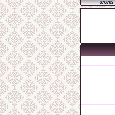
676763