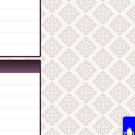
点击免费领取
220