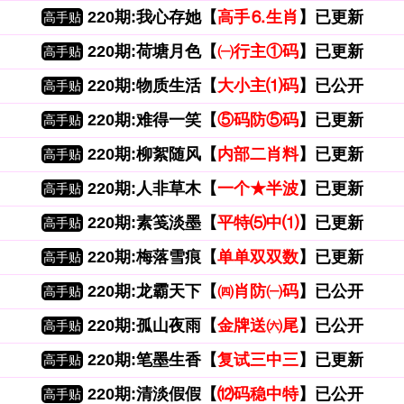
220期:我心存她【
高手⒍生肖
】已更新
高手贴
220期:荷塘月色【
㈠行主①码
】已更新
高手贴
220期:物质生活【
大小主⑴码
】已公开
高手贴
220期:难得一笑【
⑤码防⑤码
】已更新
高手贴
220期:柳絮随风【
内部二肖料
】已更新
高手贴
220期:人非草木【
一个★半波
】已更新
高手贴
220期:素笺淡墨【
平特⑸中⑴
】已更新
高手贴
220期:梅落雪痕【
单单双双数
】已更新
高手贴
220期:龙霸天下【
㈣肖防㈠码
】已公开
高手贴
220期:孤山夜雨【
金牌送㈥尾
】已公开
高手贴
220期:笔墨生香【
复试三中三
】已更新
高手贴
220期:清淡假假【
⑿码稳中特
】已公开
高手贴