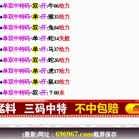
♠
单双中特码
≮
双
≯
开
:牛06
给力
♠
单双中特码
≮
单
≯
开
:猴35
给力
♠
单双中特码
≮
双
≯
开
:兔04
给力
♠
单双中特码
≮
单
≯
开
:蛇14
失败
♠
单双中特码
≮
单
≯
开
:马37
给力
♠
单双中特码
≮
双
≯
开
:蛇26
给力
♠
单双中特码
≮
单
≯
开
:虎17
给力
♠
单双中特码
≮
单
≯
开
:鼠43
给力
♠
单双中特码
≮
双
≯
开
:？00
未
696967.com
(最新)网址：
截屏保存