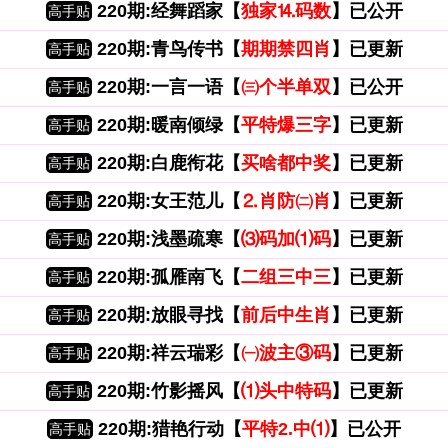
220期:经舞蹈家【
独家⒕码数
】已公开
高手贴
220期:青鸟传书【
期期禁四肖
】已更新
高手贴
220期:一言一语【
㈢个半单双
】已公开
高手贴
220期:暖南倾绿【
平特爆三字
】已更新
高手贴
220期:白鹿衔花‌【
买啥都中奖
】已更新
高手贴
220期:女王范儿【
⒉肖防㈡肖
】已更新
高手贴
220期:浅墨疏寒【
⑶码加⑴码
】已更新
高手贴
220期:孤雁南飞【
二组三中三
】已更新
高手贴
220期:放眼寻找【
前后中生肖
】已更新
高手贴
220期:祥云瑞彩【
㈠波主③码
】已更新
高手贴
220期:竹影摇风【
⑴头中特码
】已更新
高手贴
220期:猎艳行动【
平特2.中⑴
】已公开
高手贴