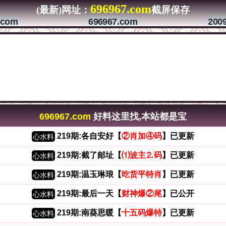
696967.com
(最新)网址：
截屏保存
.com
696967.com
200
696967.com
好料这里找,本站都是宝
219期:各自安好【
②肖加④码
】已更新
心水料
219期:截了邮址【
⑴波主⒉码
】已更新
心水料
219期:温玉琳琅【
吃货平特肖
】已更新
心水料
219期:最后一天【
财神爆②尾
】已公开
心水料
219期:南葵思暖【
十五码爆特
】已更新
心水料