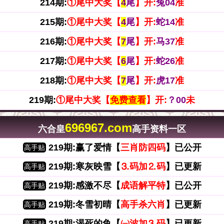
214期:
①尾中大奖【
4
尾
】开:
兔04
准
215期:
①尾中大奖【
4
尾
】开:
蛇14
准
216期:
①尾中大奖【
7
尾
】开:
马37
准
217期:
①尾中大奖【
6
尾
】开:
蛇26
准
218期:
①尾中大奖【
7
尾
】开:
虎17
准
219期:
①尾中大奖【
免费查看
】开:
？00
未
696967.com
六合皇
高手资料一区
219期:赢了爱情【
三肖防四码
】已公开
高手贴
219期:寒灰映雪【
⒊码加⒉码
】已更新
高手贴
219期:感激不尽【
成语解平特
】已公开
高手贴
219期:‌冬雪初晴【
高手杀六肖
】已更新
高手贴
219期:渴死的鱼【
㈠波加⒊码
】已更新
高手贴