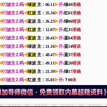
☬
⑴波主⒉码
⫷
绿波
主：06.11
⫸
开
:绿49
准确
☬
⑴波主⒉码
⫷
红波
主：35.34
⫸
开
:红01
准确
☬
⑴波主⒉码
⫷
蓝波 主：26.25
⫸
开
:绿06
错误
☬
⑴波主⒉码
⫷
红波
主：12.07
⫸
开
:红35
准确
☬
⑴波主⒉码
⫷
蓝波
主：20.41
⫸
开
:蓝04
准确
☬
⑴波主⒉码
⫷
绿波 主：21.16
⫸
开
:蓝14
错误
☬
⑴波主⒉码
⫷
蓝波
主：48.47
⫸
开
:蓝37
准确
☬
⑴波主⒉码
⫷
绿波 主：49.11
⫸
开
:蓝26
错误
☬
⑴波主⒉码
⫷
绿波
主：21.39
⫸
开
:绿17
准确
☬
⑴波主⒉码
⫷
红波 主：35.01
⫸
开
:？00
未