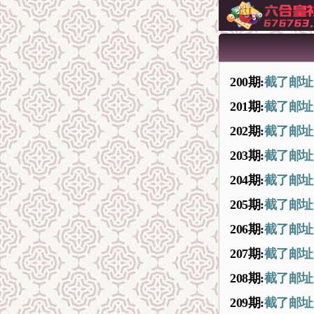
200期:
截了邮址
201期:
截了邮址
202期:
截了邮址
203期:
截了邮址
204期:
截了邮址
205期:
截了邮址
206期:
截了邮址
207期:
截了邮址
208期:
截了邮址
209期:
截了邮址