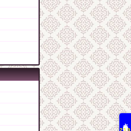
点击免费领取
219