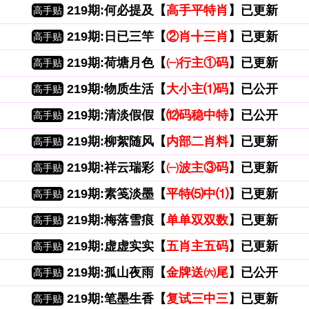
219期:何必提及【
高手平特肖
】已更新
高手贴
219期:日已三竿【
②肖╋三肖
】已更新
高手贴
219期:荷塘月色【
㈠行主①码
】已更新
高手贴
219期:物质生活【
大小主⑴码
】已公开
高手贴
219期:清淡假假【
⑿码稳中特
】已公开
高手贴
219期:柳絮随风【
内部二肖料
】已更新
高手贴
219期:祥云瑞彩【
㈠波主③码
】已更新
高手贴
219期:素笺淡墨【
平特⑸中⑴
】已更新
高手贴
219期:梅落雪痕【
单单双双数
】已更新
高手贴
219期:虚虚实实【
五肖主五码
】已更新
高手贴
219期:孤山夜雨【
金牌送㈥尾
】已公开
高手贴
219期:笔墨生香【
复试三中三
】已更新
高手贴