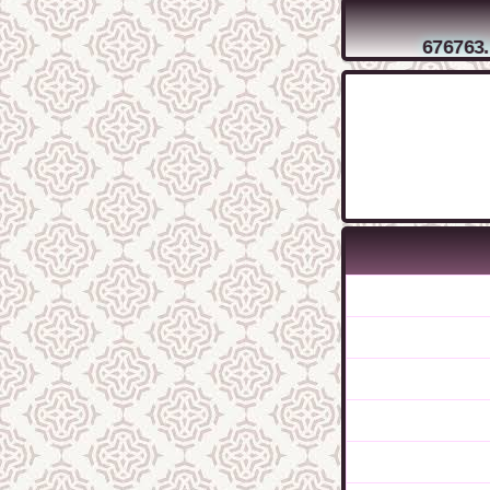
676763