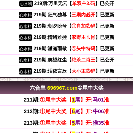
219期:万里无云【
单双主3.码
】已公开
心水料
219期:狂气独尊【
三期内必开
】已更新
心水料
219期:朝夕盼兮【
①肖加②码
】已更新
心水料
219期:情绪难控【
家野主⒈肖
】已更新
心水料
219期:潇潇雨歇【
①头中特码
】已更新
心水料
219期:笑望红尘【
绝杀二肖王
】已公开
心水料
219期:泪依言欣【
大小主③码
】已更新
心水料
六合皇
696967.com
①尾中大奖
211期:
①尾中大奖【
1
尾
】开:
马01
准
212期:
①尾中大奖【
6
尾
】开:
牛06
准
213期:
①尾中大奖【
5
尾
】开:
猴35
准