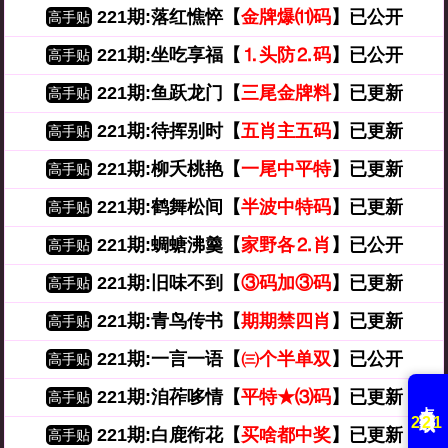
221期:落红憔悴【
金牌爆⑾码
】已公开
高手贴
221期:坐吃享福【
⒈头防⒉码
】已公开
高手贴
221期:鱼跃龙门【
三尾金牌料
】已更新
高手贴
221期:待挥别时【
五肖主五码
】已更新
高手贴
221期:柳夭桃艳【
一尾中平特
】已更新
高手贴
221期:鹤舞松间【
半波中特码
】已更新
高手贴
221期:蜩螗沸羹【
家野各⒉肖
】已公开
高手贴
221期:旧味不到【
③码加③码
】已更新
高手贴
221期:青鸟传书【
期期禁四肖
】已更新
高手贴
221期:一言一语【
㈢个半单双
】已公开
高手贴
221期:洎莋哆情【
平特★⑶码
】已更新
高手贴
点击免费领取
221
221期:白鹿衔花‌【
买啥都中奖
】已更新
高手贴
期资料