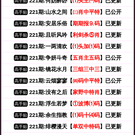
221期:何妨醉卧【
⑴头主㈠码
】已更新
高手贴
221期:山水之间【
㈡肖中平特
】已公开
高手贴
221期:安居乐俗【
期期报⒐码
】已更新
高手贴
221期:且听风吟【
利剑杀⑤肖
】已更新
高手贴
221期:一两清欢【
⑴头加⑴码
】已更新
高手贴
221期:争妍斗奇【
五肖主五码
】已公开
高手贴
221期:镜花水月‌【
三组三中三
】已更新
高手贴
221期:云烟寥寥【
㈣码中平特
】已公开
高手贴
221期:没有之后【
家野中特肖
】已更新
高手贴
221期:浮生若梦【
①波博⑴码
】已更新
高手贴
221期:余生指教【
⑴码╋⑷码
】已更新
高手贴
221期:绯樱漫天【
单双中特码
】已更新
高手贴