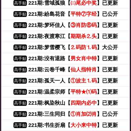
221期:雪域孤狼【
㈡尾必中奖
】已更新
高手贴
221期:紛島花音【
平特⑦字经
】已公开
高手贴
221期:梦环佳人【
③肖防⑥码
】已更新
高手贴
221期:夜渡寒江【
期期杀⒉头
】已更新
高手贴
221期:梦雪樱飞【
⒉码防⒈码
】大公开
高手贴
221期:没有退路【
男女肖中特
】已更新
高手贴
221期:云卷千峰【
仙人指特肖
】已更新
高手贴
221期:孤天一人【
①波主⒈码
】已更新
高手贴
221期:温柔宗师【
平特★⑴码
】已更新
高手贴
221期:枫染秋山【
四期内必中
】已更新
高手贴
221期:三生同归【
①肖加⑵肖
】已公开
高手贴
221期:书生折扇【
大小来中特
】已更新
高手贴